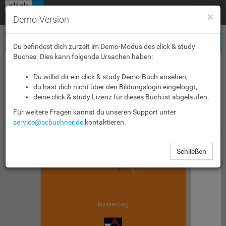
Toggle
×
Demo-Version
navigat
Du befindest dich zurzeit im Demo-Modus des click & study
Buches. Dies kann folgende Ursachen haben:
Du willst dir ein click & study Demo-Buch ansehen,
du hast dich nicht über den Bildungslogin eingeloggt,
deine click & study Lizenz für dieses Buch ist abgelaufen.
Für weitere Fragen kannst du unseren Support unter
service@ccbuchner.de
kontaktieren.
-
S
N
E
B
G
N
E
U
T
L
L
A
T
S
K
I
E
H
Schließen
-
S
N
G
T
O
I
E
G
I
L
E
E
D
N
R
U
K
Brandenburg
C. C. BUCHNER