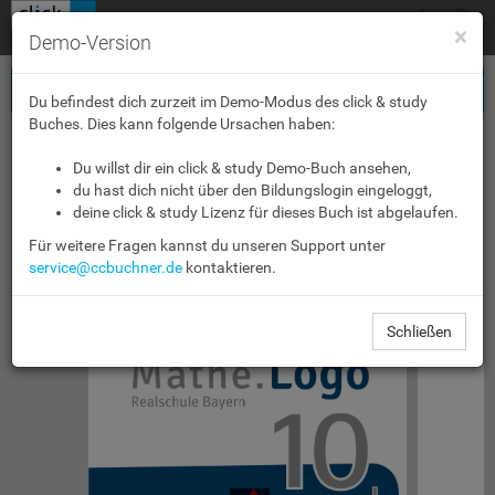
Toggle
×
Demo-Version
navigat
Du befindest dich zurzeit im Demo-Modus des click & study
Buches. Dies kann folgende Ursachen haben:
Du willst dir ein click & study Demo-Buch ansehen,
du hast dich nicht über den Bildungslogin eingeloggt,
deine click & study Lizenz für dieses Buch ist abgelaufen.
Für weitere Fragen kannst du unseren Support unter
service@ccbuchner.de
kontaktieren.
Schließen
Logo
Mathe.
10
10
Realschule Bayern